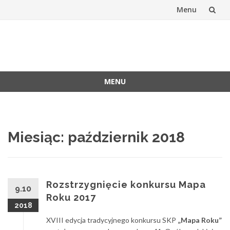
Menu
Skip
to
Stowarzyszen
Oficjalna witryna SKP
content
Kartografów
MENU
Polskich
Skip
to
content
Miesiąc:
październik 2018
Rozstrzygnięcie konkursu Mapa
9.10
Roku 2017
2018
XVIII edycja tradycyjnego konkursu SKP
„Mapa Roku”