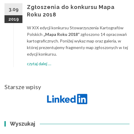
Zgłoszenia do konkursu Mapa
3.09
Roku 2018
2019
W XIX edycji konkursu Stowarzyszenia Kartografów
Polskich
„Mapa Roku 2018”
zgłoszono 14 opracowań
kartograficznych. Poniżej wykaz map oraz galeria, w
której prezentujemy fragmenty map zgłoszonych w tej
edycji konkursu.
about
czytaj dalej
…
Zgłoszenia
do
konkursu
Nawigacja
Starsze wpisy
Mapa
po
Roku
wpisach
2018
Wyszukaj