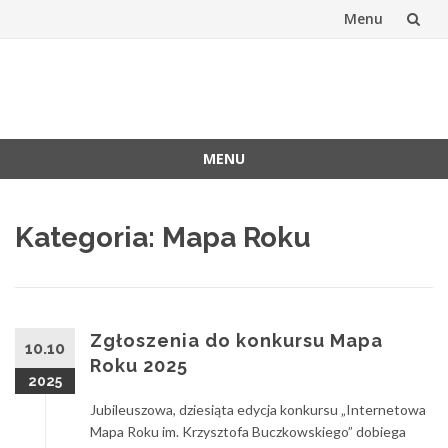
Menu
Skip
to
Stowarzyszen
Oficjalna witryna SKP
content
Kartografów
MENU
Polskich
Skip
to
Kategoria:
Mapa Roku
content
Zgłoszenia do konkursu Mapa
10.10
Roku 2025
2025
Jubileuszowa, dziesiąta edycja konkursu „Internetowa
Mapa Roku im. Krzysztofa Buczkowskiego” dobiega