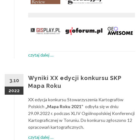
about
czytaj dalej
…
Konkurs
Mapa
Roku
Wyniki XX edycji konkursu SKP
3.10
2025
Mapa Roku
2022
XX edycja konkursu Stowarzyszenia Kartografów
Polskich
„Mapa Roku 2021”
odbyła się w dniu
29.09.2022 r. podczas XLIV Ogólnopolskiej Konferencji
Kartograficznej w Toruniu. Do konkursu zgłoszono 12
opracowań kartograficznych.
about
czytaj dalej
…