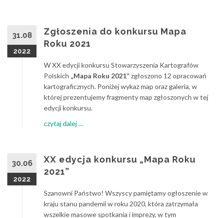
Wyniki
XX
edycji
Zgłoszenia do konkursu Mapa
31.08
konkursu
Roku 2021
SKP
2022
Mapa
W XX edycji konkursu Stowarzyszenia Kartografów
Roku
Polskich
„Mapa Roku 2021”
zgłoszono 12 opracowań
kartograficznych. Poniżej wykaz map oraz galeria, w
której prezentujemy fragmenty map zgłoszonych w tej
edycji konkursu.
about
czytaj dalej
…
Zgłoszenia
do
konkursu
XX edyc­ja konkursu „Mapa Roku
30.06
Mapa
2021”
Roku
2022
2021
Szanowni Państwo! Wszyscy pamiętamy ogłoszenie w
kraju stanu pandemii w roku 2020, która zatrzymała
wszelkie masowe spotkania i imprezy, w tym