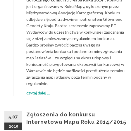
jest organizowany w Roku Mapy, ogłoszonym przez
Międzynarodową Asocjację Kartograficzną. Konkurs
odbędzie się pod tradycyjnym patronatem Głównego
Geodety Kraju. Bardzo serdecznie zapraszamy PT
Wydawców do uczestnictwa w konkursie i zapoznania
się z niżej zamieszczonym regulami­nem konkursu.
Bardzo prosimy zwrócić baczną uwagę na
postanowienia konkursu i podane ter­miny zgłaszania
map i atlasów – ze względu na okres urlopowy i
konieczność przygotowania ekspozycji konkursowej w
Warszawie nie będzie możliwości przedłużenia terminu
zgłaszania map i atlasów poza ter­min podany w
regulaminie.
about
czytaj dalej
…
Konkurs
Mapa
Roku
Zgłoszenia do konkursu
5.07
2014
Internetowa Mapa Roku 2014/2015
2015