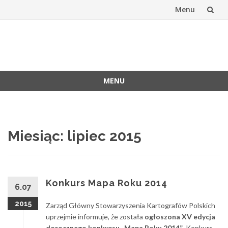
Menu
Skip
to
Stowarzyszen
Oficjalna witryna SKP
content
Kartografów
MENU
Polskich
Skip
to
content
Miesiąc:
lipiec 2015
Konkurs Mapa Roku 2014
6.07
2015
Zarząd Główny Stowarzyszenia Kartografów Polskich
uprzejmie informuje, że została
ogłoszona XV edycja
dorocznego konkursu „Mapa Roku 2014”
. Konkurs