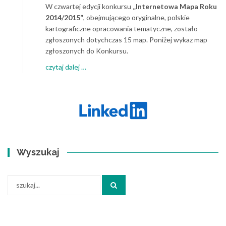
W czwartej edycji konkursu
„Internetowa Mapa Roku
2014/2015”
, obejmującego oryginalne, polskie
kartograficzne opracowania tematyczne, zostało
zgłoszonych dotychczas 15 map. Poniżej wykaz map
zgłoszonych do Konkursu.
about
czytaj dalej
…
Zgłoszenia
do
konkursu
Internetowa
Mapa
Roku
2014/2015
Wyszukaj
Search
for: