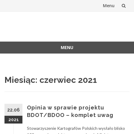
Menu
Skip
to
Stowarzyszen
Oficjalna witryna SKP
content
Kartografów
MENU
Polskich
Skip
to
content
Miesiąc:
czerwiec 2021
Opinia w sprawie projektu
22.06
BDOT/BDOO – komplet uwag
2021
Stowarzyszenie Kartografów Polskich wysłało blisko