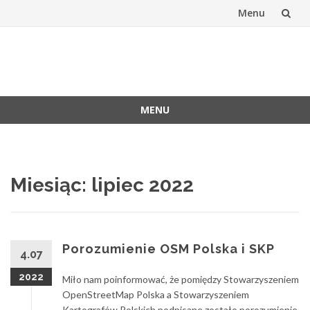
Menu
Skip
to
Stowarzyszen
Oficjalna witryna SKP
content
Kartografów
MENU
Polskich
Skip
to
content
Miesiąc:
lipiec 2022
Porozumienie OSM Polska i SKP
4.07
2022
Miło nam poinformować, że pomiędzy Stowarzyszeniem
OpenStreetMap Polska a Stowarzyszeniem
Kartografów Polskich podpisane zostało porozumienie