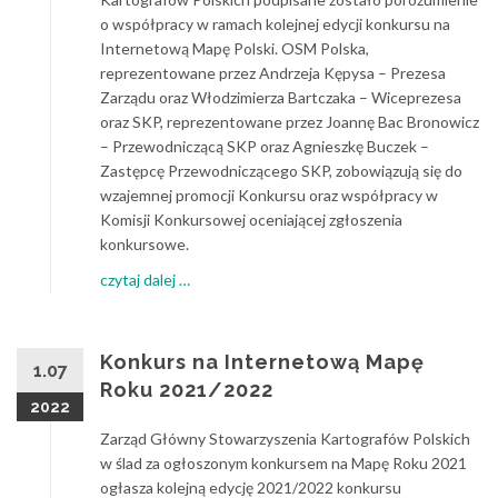
o współpracy w ramach kolejnej edycji konkursu na
Internetową Mapę Polski. OSM Polska,
reprezentowane przez Andrzeja Kępysa – Prezesa
Zarządu oraz Włodzimierza Bartczaka – Wiceprezesa
oraz SKP, reprezentowane przez Joannę Bac Bronowicz
– Przewodniczącą SKP oraz Agnieszkę Buczek –
Zastępcę Przewodniczącego SKP, zobowiązują się do
wzajemnej promocji Konkursu oraz współpracy w
Komisji Konkursowej oceniającej zgłoszenia
konkursowe.
about
czytaj dalej
…
Porozumienie
OSM
Polska
Konkurs na Internetową Mapę
1.07
i
Roku 2021/2022
SKP
2022
Zarząd Główny Stowarzyszenia Kartografów Polskich
w ślad za ogłoszonym konkursem na Mapę Roku 2021
ogłasza kolejną edycję 2021/2022 konkursu