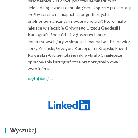
października 2012 roku podczas seminarium pt.
„Metodologiczne i technologiczne aspekty prezentacji
rzeźby terenu na mapach topograficznych i
ogólnogeograficznych nowej generacji”, które miało
miejsce w siedzibie Głównego Urzędu Geodezji i
Kartografii. Spośród 11 zgłoszonych prac
konkursowych jury w składzie: Joanna Bac-Bronowicz,
Jerzy Zieliński, Grzegorz Kurzeja, Jan Krupski, Paweł
Kowalski i Andrzej Głażewski wybrało 3 najlepsze
opracowania kartograficzne oraz przyznało dwa
wyróżnienia.
about
czytaj dalej
…
Rozstrzygnięcie
konkursu
Internetowa
Mapa
Roku
2012
Wyszukaj