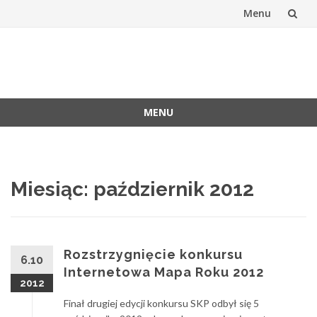
Menu
Skip
to
Stowarzyszen
Oficjalna witryna SKP
content
Kartografów
MENU
Polskich
Skip
to
content
Miesiąc:
październik 2012
Rozstrzygnięcie konkursu
6.10
Internetowa Mapa Roku 2012
2012
Finał drugiej edycji konkursu SKP odbył się 5