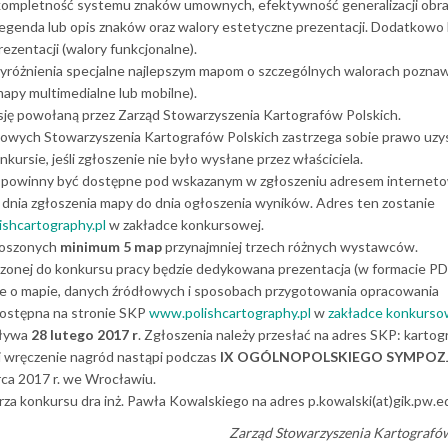
 i kompletność systemu znaków umownych, efektywność generalizacji obr
egenda lub opis znaków oraz walory estetyczne prezentacji. Dodatkowo
ezentacji (walory funkcjonalne).
wyróżnienia specjalne najlepszym mapom o szczególnych walorach pozna
mapy multimedialne lub mobilne).
ję powołaną przez Zarząd Stowarzyszenia Kartografów Polskich.
rsowych Stowarzyszenia Kartografów Polskich zastrzega sobie prawo uzy
nkursie, jeśli zgłoszenie nie było wysłane przez właściciela.
e powinny być dostępne pod wskazanym w zgłoszeniu adresem interne
od dnia zgłoszenia mapy do dnia ogłoszenia wyników. Adres ten zostanie
shcartography.pl
w zakładce konkursowej.
głoszonych
minimum 5 map
przynajmniej trzech różnych wystawców.
zonej do konkursu pracy będzie dedykowana prezentacja (w formacie PD
e o mapie, danych źródłowych i sposobach przygotowania opracowania
dostępna na stronie SKP
www.polishcartography.pl
w
zakładce konkurso
pływa
28 lutego 2017 r
. Zgłoszenia należy przesłać na adres SKP: kartogra
 i wręczenie nagród nastąpi podczas
IX OGÓLNOPOLSKIEGO SYMPOZ
ca 2017 r. we Wrocławiu.
za konkursu dra inż. Pawła Kowalskiego na adres p.kowalski(at)gik.pw.ed
Zarząd Stowarzyszenia Kartografó