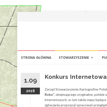
Stowarzyszen
Oficjalna
witryna SKP
Kartografó
Skip
Polskich
STRONA GŁÓWNA
STOWARZYSZENIE
PU
to
content
Konkurs Internetow
1.09
Zarząd Stowarzyszenia Kartografów Polsk
2016
Roku”
, obejmującego oryginalne, polski
internetowych, w tym także mapy będące
zgłaszania propozycji opracowań przeglą