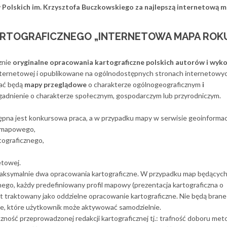
olskich im. Krzysztofa Buczkowskiego za najlepszą internetową m
RTOGRAFICZNEGO „
INTERNETOWA MAPA ROK
znie
oryginalne opracowania kartograficzne polskich autorów i wy
nternetowej i opublikowane na ogólnodostępnych stronach internetowy
wać będą
mapy przeglądowe
o charakterze ogólnogeograficznym
i
adnienie o charakterze społecznym, gospodarczym lub przyrodniczym.
tępna jest konkursowa praca, a w przypadku mapy w serwisie geoinforma
u mapowego,
tograficznego,
etowej.
maksymalnie dwa opracowania kartograficzne. W przypadku map będącyc
go, każdy predefiniowany profil mapowy (prezentacja kartograficzna o
t traktowany jako oddzielne opracowanie kartograficzne. Nie będą bran
, które użytkownik może aktywować samodzielnie.
zność przeprowadzonej redakcji kartograficznej tj.: trafność doboru met