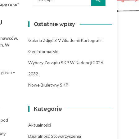
for:
apę roku
”
U
Ostatnie wpisy
konawców
,
Galeria Zdjęć Z V Akademii Kartografii I
ch. W
Geoinformatyki
Wybory Zarządu SKP W Kadencji 2026-
cyjnym –
2032
Nowe Biuletyny SKP
h
Kategorie
e pod
Aktualności
ody
Działalność Stowarzyszenia