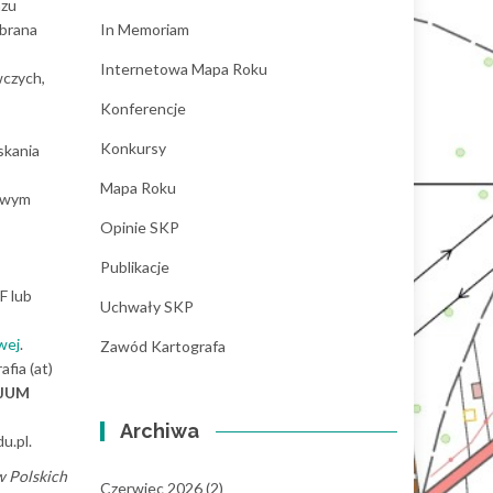
azu
 brana
In Memoriam
Internetowa Mapa Roku
wczych,
Konferencje
Konkursy
skania
Mapa Roku
towym
Opinie SKP
Publikacje
F lub
Uchwały SKP
wej
.
Zawód Kartografa
fia (at)
JUM
Archiwa
u.pl.
w Polskich
Czerwiec 2026
(2)