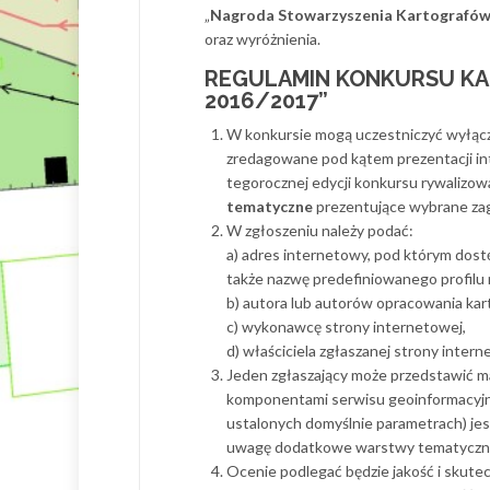
„
Nagroda Stowarzyszenia Kartografów P
oraz wyróżnienia.
REGULAMIN KONKURSU KA
2016/2017
”
W konkursie mogą uczestniczyć wyłąc
zredagowane pod kątem prezentacji i
tegorocznej edycji konkursu rywalizo
tematyczne
prezentujące wybrane zag
W zgłoszeniu należy podać:
a) adres internetowy, pod którym dos
także nazwę predefiniowanego profil
b) autora lub autorów opracowania kar
c) wykonawcę strony internetowej,
d) właściciela zgłaszanej strony intern
Jeden zgłaszający może przedstawić 
komponentami serwisu geoinformacyjne
ustalonych domyślnie parametrach) jes
uwagę dodatkowe warstwy tematyczne
Ocenie podlegać będzie jakość i skutec