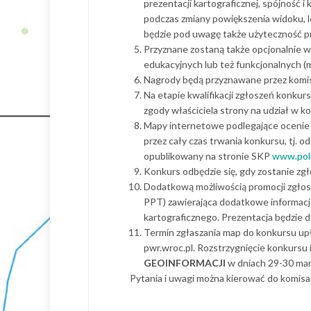
prezentacji kartograficznej, spójność
podczas zmiany powiększenia widoku, l
będzie pod uwagę także użyteczność pr
Przyznane zostaną także opcjonalnie 
edukacyjnych lub też funkcjonalnych (
Nagrody będą przyznawane przez komis
Na etapie kwalifikacji zgłoszeń konku
zgody właściciela strony na udział w ko
Mapy internetowe podlegające oceni
przez cały czas trwania konkursu, tj. 
opublikowany na stronie SKP
www.poli
Konkurs odbędzie się, gdy zostanie z
Dodatkową możliwością promocji zgłos
PPT) zawierająca dodatkowe informacj
kartograficznego. Prezentacja będzie 
Termin zgłaszania map do konkursu u
pwr.wroc.pl. Rozstrzygnięcie konkursu
GEOINFORMACJI
w dniach 29-30 mar
Pytania i uwagi można kierować do komisar