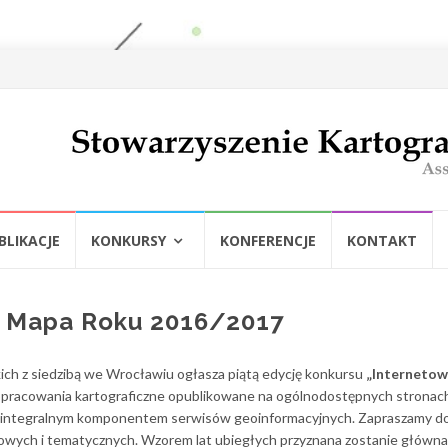
ie
w
BLIKACJE
KONKURSY
KONFERENCJE
KONTAKT
a Mapa Roku 2016/2017
ich z siedzibą we Wrocławiu ogłasza piątą edycję konkursu
„Interneto
e opracowania kartograficzne opublikowane na ogólnodostępnych stronac
 integralnym komponentem serwisów geoinformacyjnych. Zapraszamy d
dowych i tematycznych. Wzorem lat ubiegłych przyznana zostanie główna