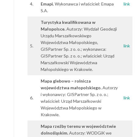
4.
Emapi.
Wykonawca i właściciel: Emapa
link
S.A.
Turystyka kwalifikowana w
Małopolsce.
Autorzy: Wydział Geodezji
Urządu Marszałkowskiwgo
Województwa Małopolskiego,
5.
link
GISPartner Sp. z o. o.; wykonawca:
GISPartner Sp. z o. o.; właściciel: Urząd
Marszałkowski Województwa
Małopolskiego w Krakowie.
Mapa glebowo – rolnicza
województwa małopolskiego.
Autorzy
i wykonawcy: GISPartner Sp. z o. o.;
6.
link
właściciel: Urząd Marszałkowski
Województwa Małopolskiego w
Krakowie.
Mapa rzeźby terenu w województwie
dolnośląskim.
Autorzy: WODGiK we