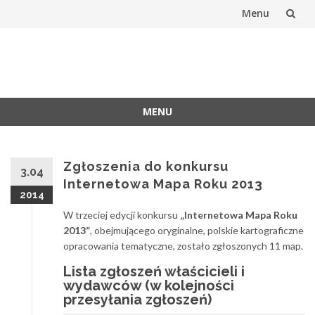
Menu
Skip
to
Stowarzyszen
Oficjalna witryna SKP
content
Kartografów
MENU
Polskich
Skip
to
content
Zgłoszenia do konkursu
3.04
Internetowa Mapa Roku 2013
2014
W trzeciej edycji konkursu
„Internetowa Mapa Roku
2013”
, obejmującego oryginalne, polskie kartograficzne
opracowania tematyczne, zostało zgłoszonych 11 map.
Lista zgłoszeń właścicieli i
wydawców (w kolejności
przesyłania zgłoszeń)