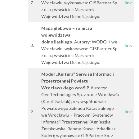
7.
Wrocławiu, wykonawca: GISPartner Sp.
link
z o. o.; właściciel: Marszałek
Województwa Dolnośląskiego.
Mapa glebowo – rolnicza
województwa
dolnośląskiego.
Autorzy: WODGiK we
8.
link
Wrocławiu; wykonawca: GISPartner Sp.
z o. o.; właściciel: Marszałek
Województwa Dolnośląskiego.
Moduł „Kultura” Serwisu Informacji
Przestrzennej Powiatu
Wrocławskiego wroSIP.
Autorzy:
GeoTechnologies Sp. z o. o. z Wrocławia
(Karol Dudziuk) przy współudziale
Powiatowego Zakładu Katastralnego
9.
link
we Wrocławiu – Pracowni Systemów
Informacji Przestrzennej (Agnieszka
Żminkowska, Renata Krasel, Arkadiusz
Suder); wykonawca: GISPartner Sp. z