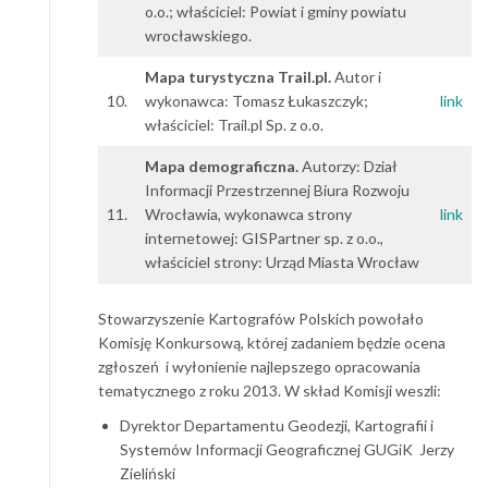
o.o.; właściciel: Powiat i gminy powiatu
wrocławskiego.
Mapa turystyczna Trail.pl.
Autor i
10.
wykonawca: Tomasz Łukaszczyk;
link
właściciel: Trail.pl Sp. z o.o.
Mapa demograficzna.
Autorzy: Dział
Informacji Przestrzennej Biura Rozwoju
11.
Wrocławia, wykonawca strony
link
internetowej: GISPartner sp. z o.o.,
właściciel strony: Urząd Miasta Wrocław
Stowarzyszenie Kartografów Polskich powołało
Komisję Konkursową, której zadaniem będzie ocena
zgłoszeń i wyłonienie najlepszego opracowania
tematycznego z roku 2013. W skład Komisji weszli:
Dyrektor Departamentu Geodezji, Kartografii i
Systemów Informacji Geograficznej GUGiK Jerzy
Zieliński