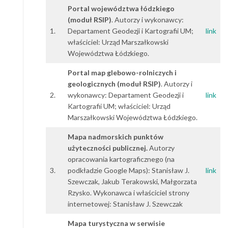
Portal województwa łódzkiego
(moduł RSIP)
. Autorzy i wykonawcy:
1.
Departament Geodezji i Kartografii UM;
link
właściciel: Urząd Marszałkowski
Województwa Łódzkiego.
Portal map glebowo-rolniczych i
geologicznych (moduł RSIP)
. Autorzy i
2.
wykonawcy: Departament Geodezji i
link
Kartografii UM; właściciel: Urząd
Marszałkowski Województwa Łódzkiego.
Mapa nadmorskich punktów
użyteczności publicznej
.
Autorzy
opracowania kartograficznego (na
3.
podkładzie Google Maps): Stanisław J.
link
Szewczak, Jakub Terakowski, Małgorzata
Rzysko. Wykonawca i właściciel strony
internetowej: Stanisław J. Szewczak
Mapa turystyczna w serwisie